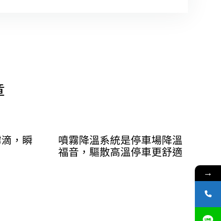
章
霧滴，瞬
噴霧降溫系統是停車場降溫
福音，驅散高溫停車更舒適
→