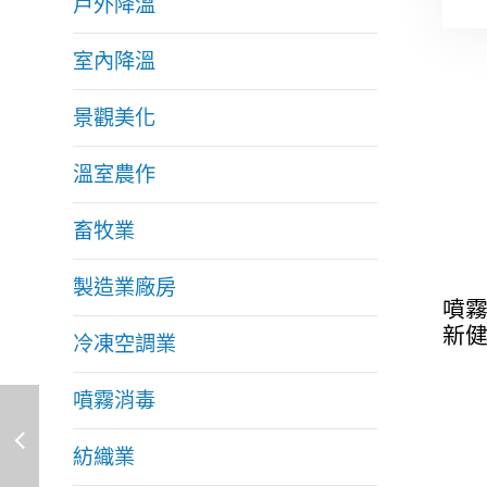
戶外降溫
室內降溫
景觀美化
溫室農作
畜牧業
製造業廠房
噴
新
冷凍空調業
噴霧消毒
紡織業