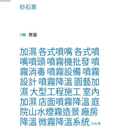
砂石業
標籤
加濕
各式噴嘴
各式噴
嘴噴頭
噴霧機批發
噴
霧消毒
噴霧設備
噴霧
設計
噴霧降溫
園藝加
濕
大型工程施工
室內
加濕
店面噴霧降溫
庭
院山水煙霧造景
廠房
降溫
微霧降溫系統
戶外降