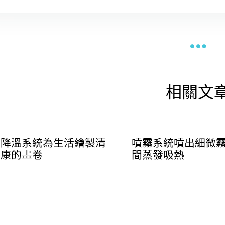
相關文
霧降溫系統為生活繪製清
噴霧系統噴出細微
健康的畫卷
間蒸發吸熱