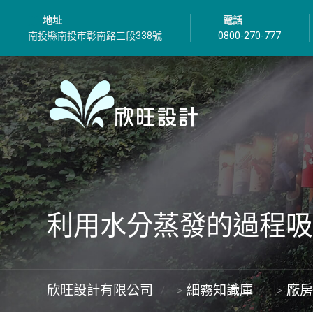
地址
電話
南投縣南投市彰南路三段338號
0800-270-777
利用水分蒸發的過程吸
欣旺設計有限公司
>
細霧知識庫
>
廠