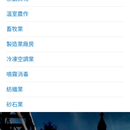
溫室農作
畜牧業
製造業廠房
冷凍空調業
噴霧消毒
紡織業
砂石業