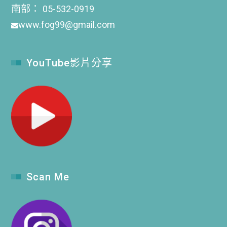
南部：
05-532-0919
www.fog99@gmail.com
YouTube影片分享
Scan Me