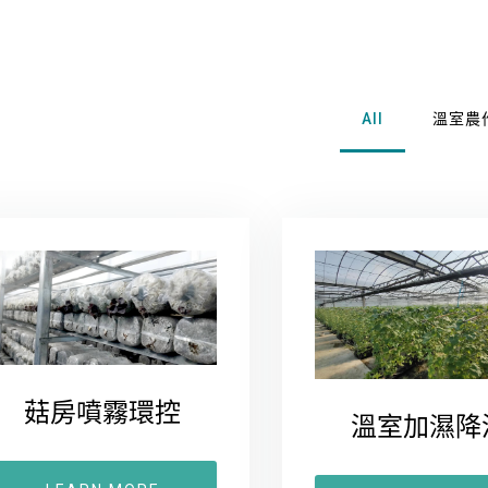
All
溫室農
菇房噴霧環控
溫室加濕降