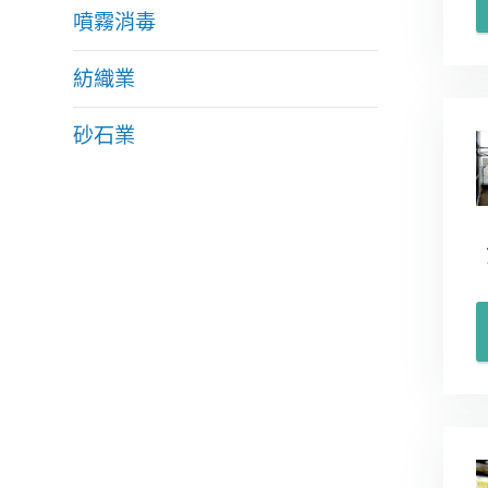
噴霧消毒
紡織業
砂石業