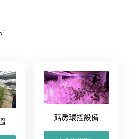
7
作
菇房環控設備
溫