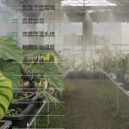
負離子造霧機
園藝加濕
微霧降溫系統
輕鋼架循環扇
廠房降溫
戶外降溫
噴霧設備
噴霧消毒
室內加濕
噴霧降溫