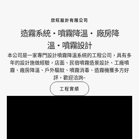
欣旺設計有限公司
造霧系統・噴霧降溫・ 廠房降
溫・噴霧設計
本公司是一家專門設計噴霧降溫系統的工程公司，具有多
年的設計施做經驗，店面、民宿噴霧造景設計、工廠噴
霧、廠房降溫、戶外驅蚊、噴霧消毒、造霧機獲多方好
評，歡迎洽詢~
工程實績