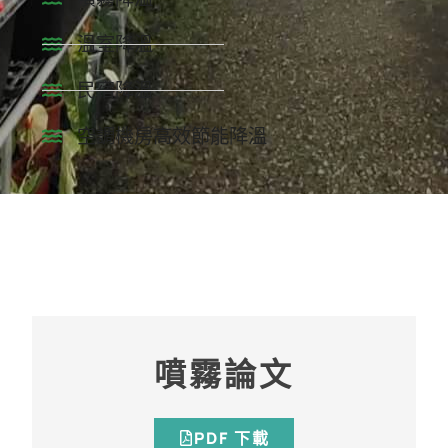
溫室降溫
民宿降溫
空調機房高效節能降溫
噴霧論文
PDF 下載