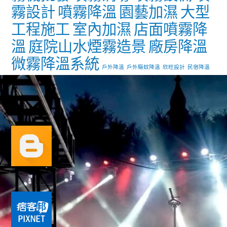
霧設計
噴霧降溫
園藝加濕
大型
工程施工
室內加濕
店面噴霧降
溫
庭院山水煙霧造景
廠房降溫
微霧降溫系統
戶外降溫
戶外驅蚊降溫
欣旺設計
民宿降溫