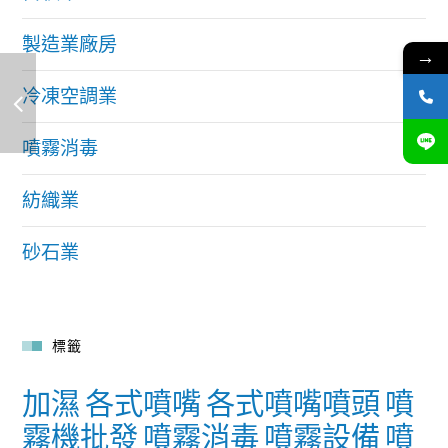
製造業廠房
→
冷凍空調業
噴霧消毒
紡織業
砂石業
標籤
加濕
各式噴嘴
各式噴嘴噴頭
噴
霧機批發
噴霧消毒
噴霧設備
噴