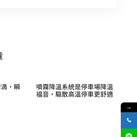
章
霧滴，瞬
噴霧降溫系統是停車場降溫
福音，驅散高溫停車更舒適
→