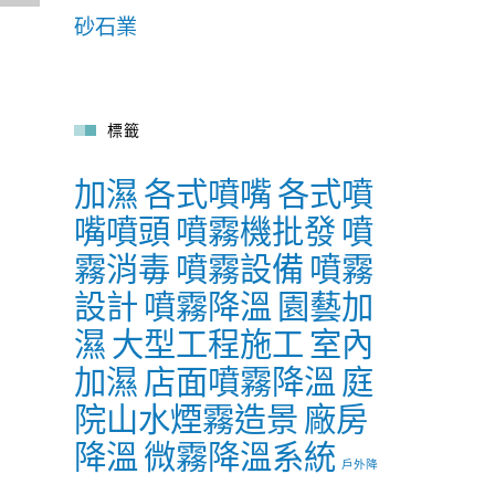
砂石業
標籤
加濕
各式噴嘴
各式噴
嘴噴頭
噴霧機批發
噴
霧消毒
噴霧設備
噴霧
設計
噴霧降溫
園藝加
濕
大型工程施工
室內
加濕
店面噴霧降溫
庭
院山水煙霧造景
廠房
降溫
微霧降溫系統
戶外降