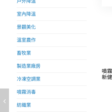
戶外降溫
室內降溫
景觀美化
溫室農作
畜牧業
製造業廠房
噴
新
冷凍空調業
噴霧消毒
紡織業