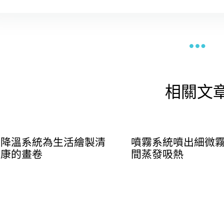
相關文
霧降溫系統為生活繪製清
噴霧系統噴出細微
健康的畫卷
間蒸發吸熱