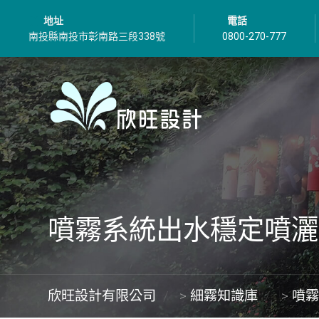
地址
電話
南投縣南投市彰南路三段338號
0800-270-777
噴霧系統出水穩定噴灑
欣旺設計有限公司
>
細霧知識庫
>
噴