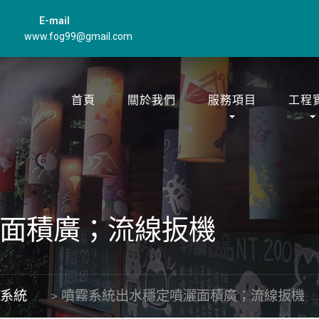
E-mail
www.fog99@gmail.com
首頁
關於我們
服務項目
工程
面積廣；流線扳機
霧系統
>
噴霧系統出水穩定噴灑面積廣；流線扳機