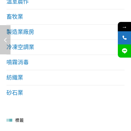
溫室農作
畜牧業
→
製造業廠房
冷凍空調業
噴霧消毒
紡織業
砂石業
標籤