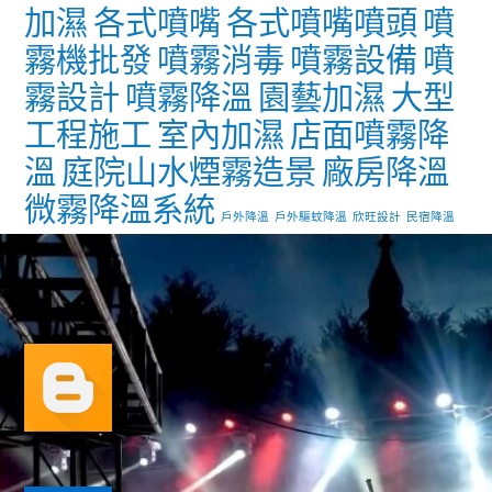
加濕
各式噴嘴
各式噴嘴噴頭
噴
霧機批發
噴霧消毒
噴霧設備
噴
霧設計
噴霧降溫
園藝加濕
大型
工程施工
室內加濕
店面噴霧降
溫
庭院山水煙霧造景
廠房降溫
微霧降溫系統
戶外降溫
戶外驅蚊降溫
欣旺設計
民宿降溫