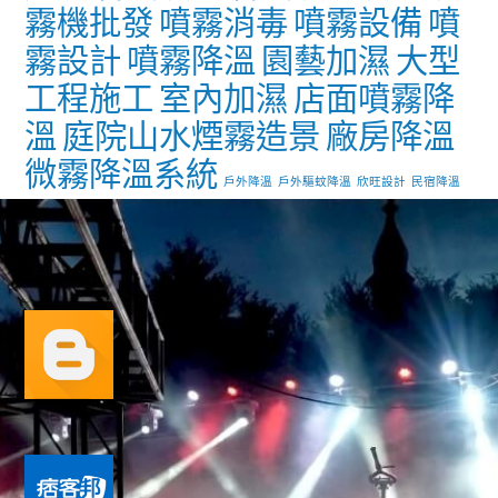
霧機批發
噴霧消毒
噴霧設備
噴
霧設計
噴霧降溫
園藝加濕
大型
工程施工
室內加濕
店面噴霧降
溫
庭院山水煙霧造景
廠房降溫
微霧降溫系統
戶外降溫
戶外驅蚊降溫
欣旺設計
民宿降溫