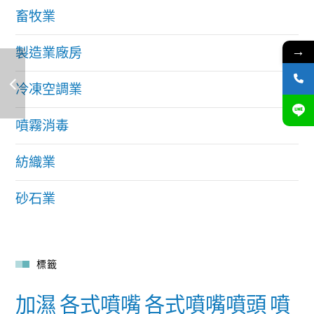
畜牧業
→
製造業廠房
冷凍空調業
噴霧消毒
紡織業
砂石業
標籤
加濕
各式噴嘴
各式噴嘴噴頭
噴