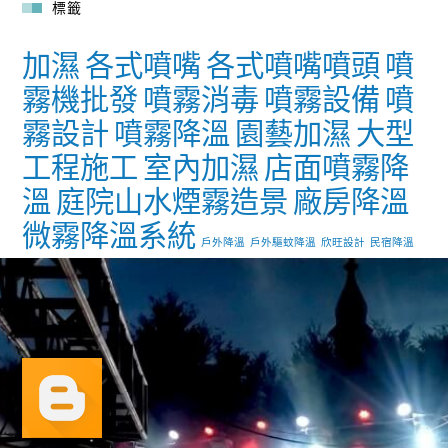
標籤
加濕
各式噴嘴
各式噴嘴噴頭
噴
霧機批發
噴霧消毒
噴霧設備
噴
霧設計
噴霧降溫
園藝加濕
大型
工程施工
室內加濕
店面噴霧降
溫
庭院山水煙霧造景
廠房降溫
微霧降溫系統
戶外降溫
戶外驅蚊降溫
欣旺設計
民宿降溫