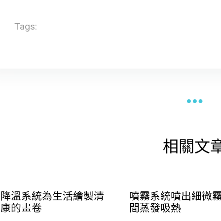
Tags:
相關文
霧降溫系統為生活繪製清
噴霧系統噴出細微
健康的畫卷
間蒸發吸熱