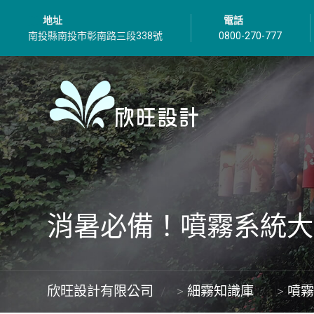
地址
電話
南投縣南投市彰南路三段338號
0800-270-777
消暑必備！噴霧系統大
欣旺設計有限公司
>
細霧知識庫
>
噴