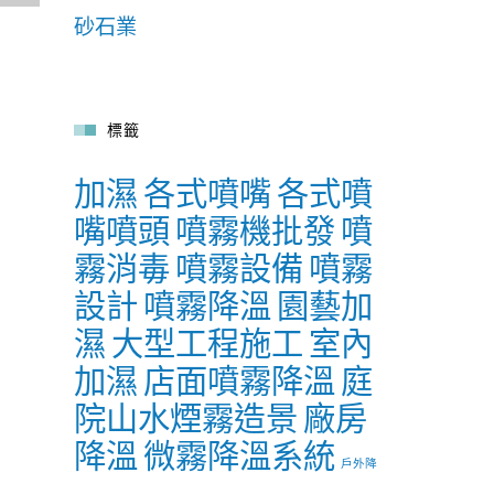
砂石業
標籤
加濕
各式噴嘴
各式噴
嘴噴頭
噴霧機批發
噴
霧消毒
噴霧設備
噴霧
設計
噴霧降溫
園藝加
濕
大型工程施工
室內
加濕
店面噴霧降溫
庭
院山水煙霧造景
廠房
降溫
微霧降溫系統
戶外降