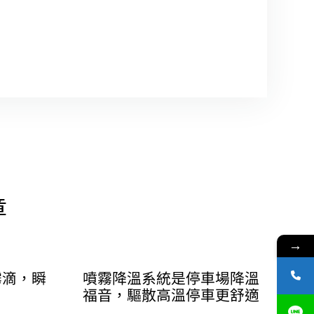
章
→
霧滴，瞬
噴霧降溫系統是停車場降溫
福音，驅散高溫停車更舒適