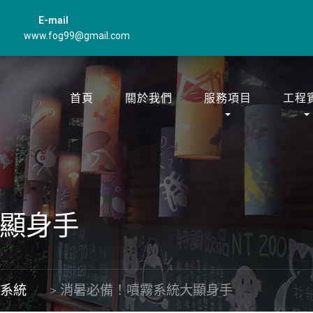
E-mail
www.fog99@gmail.com
首頁
關於我們
服務項目
工程
顯身手
霧系統
>
消暑必備！噴霧系統大顯身手