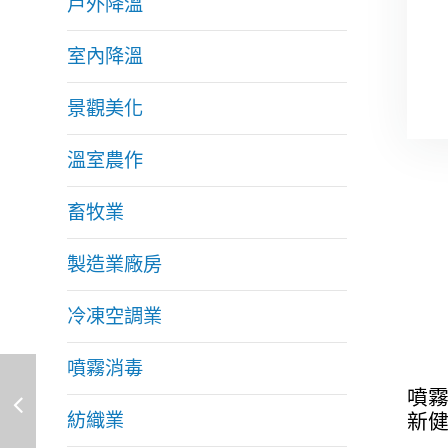
戶外降溫
室內降溫
景觀美化
溫室農作
畜牧業
製造業廠房
冷凍空調業
噴霧消毒
噴
紡織業
新