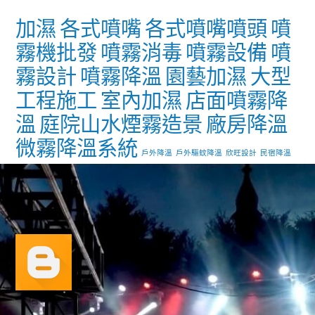
加濕
各式噴嘴
各式噴嘴噴頭
噴
霧機批發
噴霧消毒
噴霧設備
噴
霧設計
噴霧降溫
園藝加濕
大型
工程施工
室內加濕
店面噴霧降
溫
庭院山水煙霧造景
廠房降溫
微霧降溫系統
戶外降溫
戶外驅蚊降溫
欣旺設計
民宿降溫