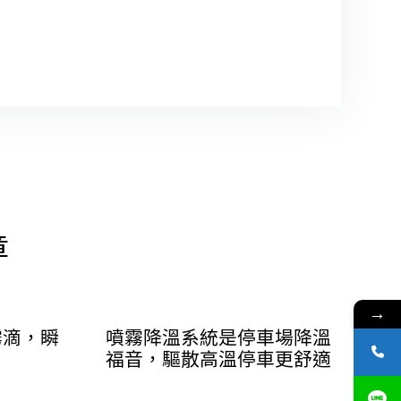
章
→
霧滴，瞬
噴霧降溫系統是停車場降溫
福音，驅散高溫停車更舒適