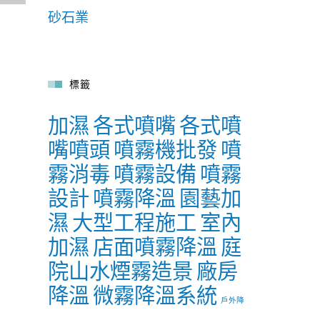
砂石業
標籤
加濕
各式噴嘴
各式噴
嘴噴頭
噴霧機批發
噴
霧消毒
噴霧設備
噴霧
設計
噴霧降溫
園藝加
濕
大型工程施工
室內
加濕
店面噴霧降溫
庭
院山水煙霧造景
廠房
降溫
微霧降溫系統
戶外降