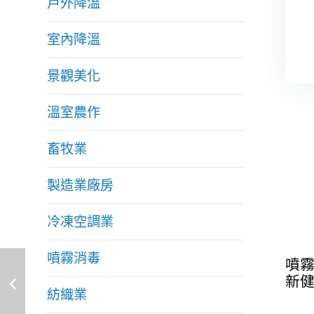
戶外降溫
室內降溫
景觀美化
溫室農作
畜牧業
製造業廠房
冷凍空調業
噴霧消毒
噴
新
紡織業