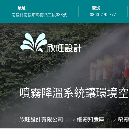
地址
電話
南投縣南投市彰南路三段338號
0800-270-777
噴霧降溫系統讓環境空
欣旺設計有限公司
>
細霧知識庫
>
噴