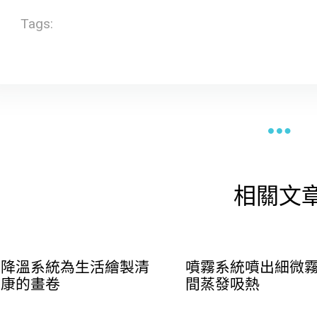
Tags:
相關文
霧降溫系統為生活繪製清
噴霧系統噴出細微
健康的畫卷
間蒸發吸熱