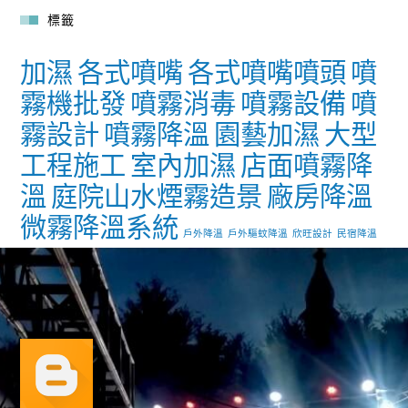
標籤
加濕
各式噴嘴
各式噴嘴噴頭
噴
霧機批發
噴霧消毒
噴霧設備
噴
霧設計
噴霧降溫
園藝加濕
大型
工程施工
室內加濕
店面噴霧降
溫
庭院山水煙霧造景
廠房降溫
微霧降溫系統
戶外降溫
戶外驅蚊降溫
欣旺設計
民宿降溫