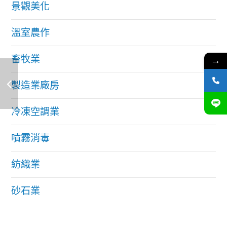
景觀美化
溫室農作
畜牧業
→
製造業廠房
冷凍空調業
噴霧消毒
紡織業
砂石業