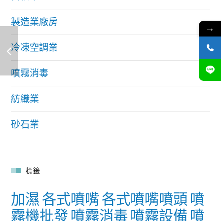
製造業廠房
→
冷凍空調業
噴霧消毒
紡織業
砂石業
標籤
加濕
各式噴嘴
各式噴嘴噴頭
噴
霧機批發
噴霧消毒
噴霧設備
噴