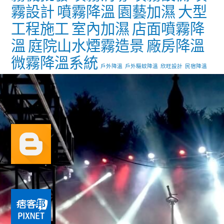
霧設計
噴霧降溫
園藝加濕
大型
工程施工
室內加濕
店面噴霧降
溫
庭院山水煙霧造景
廠房降溫
微霧降溫系統
戶外降溫
戶外驅蚊降溫
欣旺設計
民宿降溫