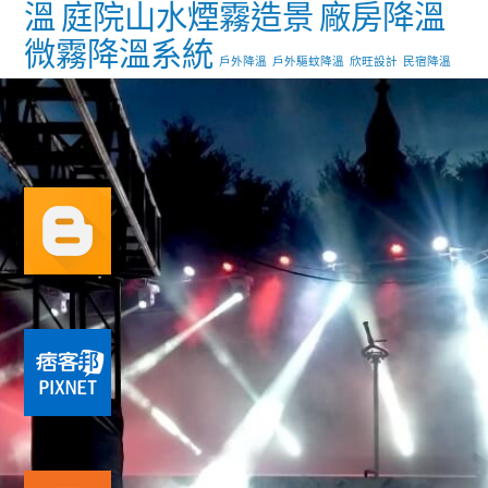
溫
庭院山水煙霧造景
廠房降溫
微霧降溫系統
戶外降溫
戶外驅蚊降溫
欣旺設計
民宿降溫