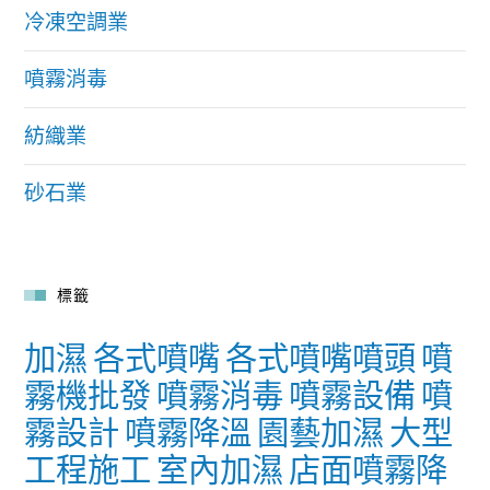
冷凍空調業
噴霧消毒
紡織業
砂石業
標籤
加濕
各式噴嘴
各式噴嘴噴頭
噴
霧機批發
噴霧消毒
噴霧設備
噴
霧設計
噴霧降溫
園藝加濕
大型
工程施工
室內加濕
店面噴霧降