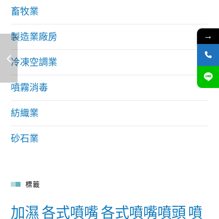
畜牧業
→
製造業廠房
冷凍空調業
噴霧消毒
紡織業
砂石業
標籤
加濕
各式噴嘴
各式噴嘴噴頭
噴