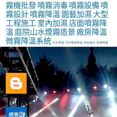
霧機批發
噴霧消毒
噴霧設備
噴
霧設計
噴霧降溫
園藝加濕
大型
工程施工
室內加濕
店面噴霧降
溫
庭院山水煙霧造景
廠房降溫
微霧降溫系統
戶外降溫
戶外驅蚊降溫
欣旺設計
民宿降溫