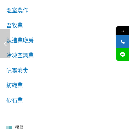
溫室農作
畜牧業
→
製造業廠房
冷凍空調業
噴霧消毒
紡織業
砂石業
標籤