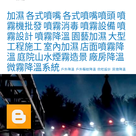
加濕
各式噴嘴
各式噴嘴噴頭
噴
霧機批發
噴霧消毒
噴霧設備
噴
霧設計
噴霧降溫
園藝加濕
大型
工程施工
室內加濕
店面噴霧降
溫
庭院山水煙霧造景
廠房降溫
微霧降溫系統
戶外降溫
戶外驅蚊降溫
欣旺設計
民宿降溫