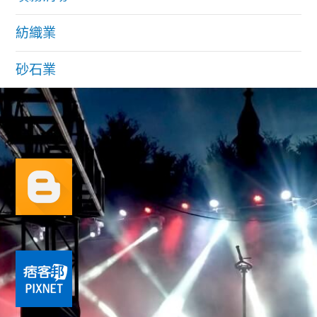
紡織業
砂石業