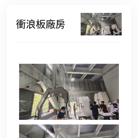
衝浪板廠房