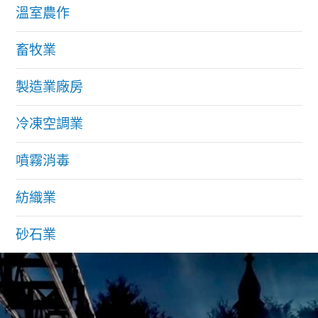
溫室農作
畜牧業
製造業廠房
冷凍空調業
噴霧消毒
紡織業
砂石業