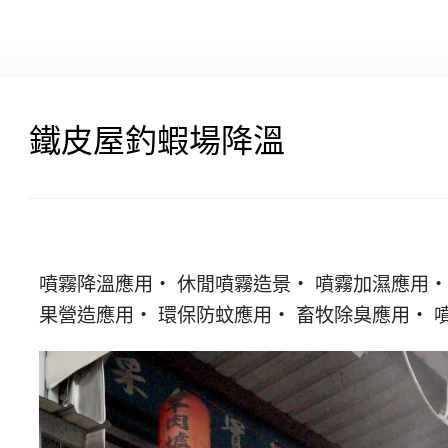
鐵皮屋釣蝦場降溫
噴霧降溫應用・ 休閒噴霧造景・ 噴霧加濕應用・
果營造應用・ 環保防蚊應用・ 畜牧除臭應用・ 