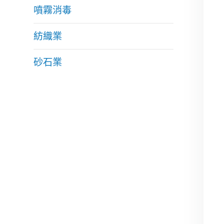
噴霧消毒
紡織業
砂石業